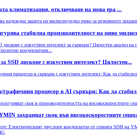
а климатизация, отключване на нова ера ...
гурява стабилна производителност на ниво милисе
а SSD дискове с изкуствен интелект? Цялостен...
а/графичния процесор в AI сървъри: Как да стабил
MIN захранват скок във високоскоростните сешоар