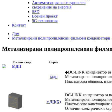
Автоматизация на сигурността
съхранение на енергия
SSD
Военен проект
5G технология
Контакт
Дом
Метализирани полипропиленови филмови кондензатори
Метализирани полипропиленови филмо
Външен вид
Серия
◆DC-LINK кондензатор за 
Метализирана полипропил
МДП
Пластмасова обвивка, пъл
DC-LINK кондензатор за п
Метализирана полипропил
ДП(X)
M
Пластмасово капсулиране н
Отлични електрически хар