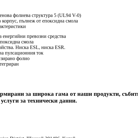
нова фолиева структура 5 (UL94 V-0)
 корпус, пълнеж от епоксидна смола
актеристики
а енергийни превозни средства
епоксидна смола
ойства. Ниска ESL, ниска ESR.
на пулсационния ток
изирано фолио
тегриран
рмирани за широка гама от наши продукти, събит
услуги за технически данни.