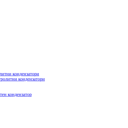
литни кондензатори
ролитни кондензатори
тен кондензатор