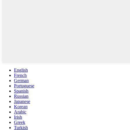
English
French
German
Portuguese
Spanish
Russian
Japanese
Korean
Arabic
Irish
Greek
Turkish