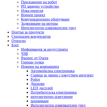
Приложение на робот
PD зарядно устройство
Нова енергия
Военен проект
Комуникационно оборудване
Задвижване на мотора
Интелигентен измервателен уред
Център за продукти
Специален кондензатор
Относно
Блог
Информация за индустрията
ЧЗВ
Въпрос от Quora
Горещи точки
Новини на компанията
Автомобилна електроника
Сървър за данни с изкуствен интелект
Робот
Дронове
LED дисплей
Потребителска електроника
интелигентно осветление
захранване
Интелигентен измервателен уред