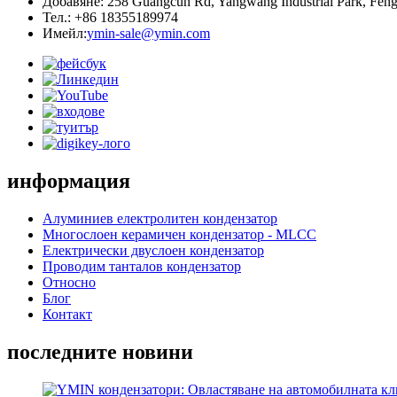
Добавяне: 258 Guangcun Rd, Yangwang Industrial Park, Feng
Тел.: +86 18355189974
Имейл:
ymin-sale@ymin.com
информация
Алуминиев електролитен кондензатор
Многослоен керамичен кондензатор - MLCC
Електрически двуслоен кондензатор
Проводим танталов кондензатор
Относно
Блог
Контакт
последните новини