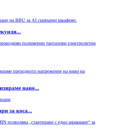
кунди...
изираме нано...
и за коса...