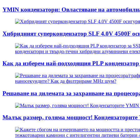
YMIN кондензатори: Овластяване на автомобилнат
Хибридният суперкондензатор SLF 4.0V 4500F оси
Как да изберем най-подходящия PLP кондензатор з
Решаване на дилемата за захранване на процесор
Малък размер, голяма мощност! Кондензаторите Y