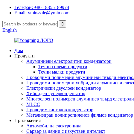
Телефон: +86 18355189974
Email: ymin-sale@ymin.com
English
Дом
Продукти
Алуминиеви електролитни кондензатори
Течни големи продукти
Течни малки продукти
Проводими полимерни алуминиеви твърди електро
Проводими полимерни хибридни алуминиеви елект
Електрически двуслоен кондензатор
Хибриден суперкондензатор
Многослоен полимерен алуминиев твърд електроли
MLCC
Проводим танталов кондензатор
Метализиран полипропиленов филмов кондензатор
Приложения
Автомобилна електроника
Сървър за данни с изкуствен интелект