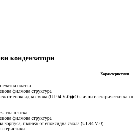
ви кондензатори
Характеристики
печатна платка
енова филмова структура
неж от епоксидна смола (UL94 V-0)◆Отлични електрически хара
ечатна платка
енова филмова структура
а корпуса, пълнеж от епоксидна смола (UL94 V-0)
актеристики