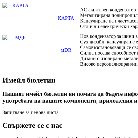
AC филтърен кондензатор
Метализирана полипропиле
КАРТА
Капсулиране на пластмасов
Отлични електрически хар
Нов кондензатор за шини з
Сух дизайн, капсулиран с 
Самовъзстановяващи се св
DR
M
Силна носеща способност 
Дизайн с изолирано метал
Високо персонализиран/ин
Имейл бюлетин
Нашият имейл бюлетин ви помага да бъдете инфо
употребата на нашите компоненти, приложения и 
Запитване за ценова листа
Свържете се с нас