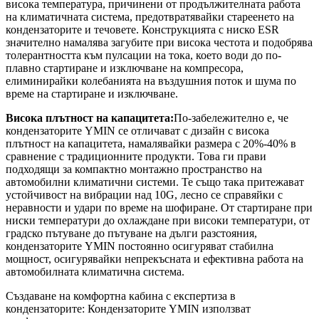
висока температура, причинени от продължителната работа
на климатичната система, предотвратявайки стареенето на
кондензаторите и течовете. Конструкцията с ниско ESR
значително намалява загубите при висока честота и подобрява
толерантността към пулсации на тока, което води до по-
плавно стартиране и изключване на компресора,
елиминирайки колебанията на въздушния поток и шума по
време на стартиране и изключване.
Висока плътност на капацитета:
По-забележително е, че
кондензаторите YMIN се отличават с дизайн с висока
плътност на капацитета, намалявайки размера с 20%-40% в
сравнение с традиционните продукти. Това ги прави
подходящи за компактно монтажно пространство на
автомобилни климатични системи. Те също така притежават
устойчивост на вибрации над 10G, лесно се справяйки с
неравности и удари по време на шофиране. От стартиране при
ниски температури до охлаждане при високи температури, от
градско пътуване до пътуване на дълги разстояния,
кондензаторите YMIN постоянно осигуряват стабилна
мощност, осигурявайки непрекъсната и ефективна работа на
автомобилната климатична система.
Създаване на комфортна кабина с експертиза в
кондензаторите: Кондензаторите YMIN използват