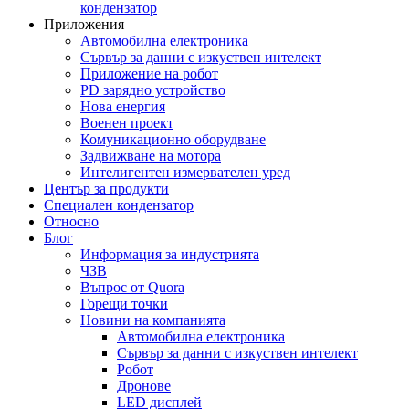
кондензатор
Приложения
Автомобилна електроника
Сървър за данни с изкуствен интелект
Приложение на робот
PD зарядно устройство
Нова енергия
Военен проект
Комуникационно оборудване
Задвижване на мотора
Интелигентен измервателен уред
Център за продукти
Специален кондензатор
Относно
Блог
Информация за индустрията
ЧЗВ
Въпрос от Quora
Горещи точки
Новини на компанията
Автомобилна електроника
Сървър за данни с изкуствен интелект
Робот
Дронове
LED дисплей