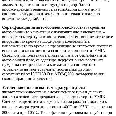
двадесет години опит в индустрията, разработват
високонадеждни решения за автомобилни климатични
системи, осигурявайки комфортно пътуване с щателно
внимание към детайлите.
Сертификация за автомобилен клас:
Работната среда на
автомобилните климатици е изключително взискателна –
високите температури в двигателния отсек, високочестотните
вибрации по време на шофиране и колебанията в
напрежението по време на превключване старт-стоп поставят
екстремни изисквания към основните компоненти. YMIN
Capacitors, използвайки пълната си гама от сертификати за
автомобилен клас, се адаптира перфектно към работните
нужди на компресорите за климатици и системите за
управление на температурата, постигайки двойни
сертификати от IATF16949 и AEC-Q200, затвърждавайки
своята гаранция за качество.
Устойчивост на високи температури и дълъг
живот:
Устойчивостта на високи температури и дългият
живот са основните предимства на кондензаторите YMIN.
Специализираните им модели могат да работят стабилно в
широк температурен диапазон от -40℃ до 105℃, с живот над
8000 часа при 105℃. Това ефективно устоява на загубите при