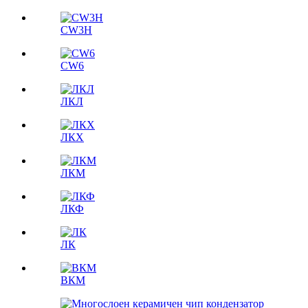
CW3H
CW6
ЛКЛ
ЛКX
ЛКМ
ЛКФ
ЛК
ВКМ