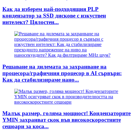
Как да изберем най-подходящия PLP
кондензатор за SSD дискове с изкуствен
интелект? Цялостен...
Решаване на дилемата за захранване на
процесора/графичния процесор в AI сървъри:
Как да стабилизираме нано...
Малък размер, голяма мощност! Кондензаторите
YMIN захранват скок във високоскоростните
сешоари за коса...