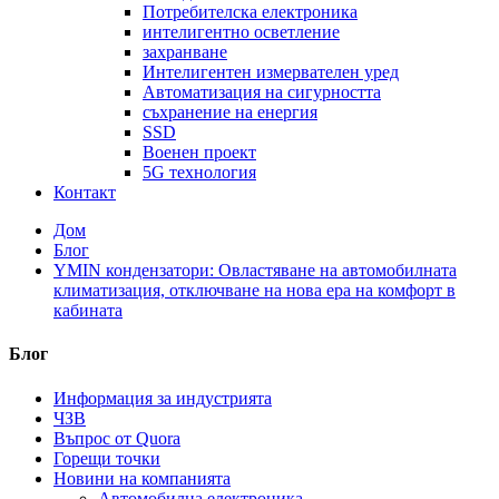
Потребителска електроника
интелигентно осветление
захранване
Интелигентен измервателен уред
Автоматизация на сигурността
съхранение на енергия
SSD
Военен проект
5G технология
Контакт
Дом
Блог
YMIN кондензатори: Овластяване на автомобилната
климатизация, отключване на нова ера на комфорт в
кабината
Блог
Информация за индустрията
ЧЗВ
Въпрос от Quora
Горещи точки
Новини на компанията
Автомобилна електроника