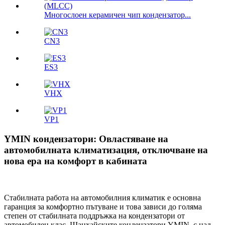
Многослоен керамичен чип кондензатор...
CN3
ES3
VHX
VP1
YMIN кондензатори: Овластяване на
автомобилната климатизация, отключване на
нова ера на комфорт в кабината
Стабилната работа на автомобилния климатик е основна
гаранция за комфортно пътуване и това зависи до голяма
степен от стабилната поддръжка на кондензатори от
автомобилен клас. Шанхайските кондензатори YMIN, с над