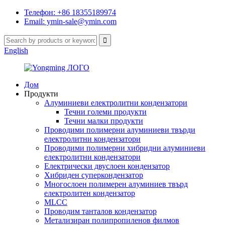
Телефон: +86 18355189974
Email: ymin-sale@ymin.com
English
Дом
Продукти
Алуминиеви електролитни кондензатори
Течни големи продукти
Течни малки продукти
Проводими полимерни алуминиеви твърди
електролитни кондензатори
Проводими полимерни хибридни алуминиеви
електролитни кондензатори
Електрически двуслоен кондензатор
Хибриден суперкондензатор
Многослоен полимерен алуминиев твърд
електролитен кондензатор
MLCC
Проводим танталов кондензатор
Метализиран полипропиленов филмов