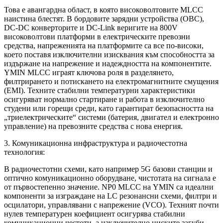
Това е авангардна област, в която високоволтовите MLCC
наистина блестят. В бордовите зарядни устройства (OBC),
DC-DC конверторите и DC-Link веригите на 800V
високоволтови платформи в електрическите превозни
средства, напреженията на платформите са все по-високи,
което поставя изключителни изисквания към способността за
издържане на напрежение и надеждността на компонентите.
YMIN MLCC играят ключова роля в разделянето,
филтрирането и потискането на електромагнитните смущения
(EMI). Техните стабилни температурни характеристики
осигуряват нормално стартиране и работа в изключително
студени или горещи среди, като гарантират безопасността на
„триелектрическите“ системи (батерия, двигател и електронно
управление) на превозните средства с нова енергия.
3. Комуникационна инфраструктура и радиочестотна
технология:
В радиочестотни схеми, като например 5G базови станции и
оптично комуникационно оборудване, чистотата на сигнала е
от първостепенно значение. NP0 MLCC на YMIN са идеални
компоненти за изграждане на LC резонансни схеми, филтри и
осцилатори, управлявани с напрежение (VCO). Техният почти
нулев температурен коефициент осигурява стабилни
комуникационни честоти, а изключително ниските загуби