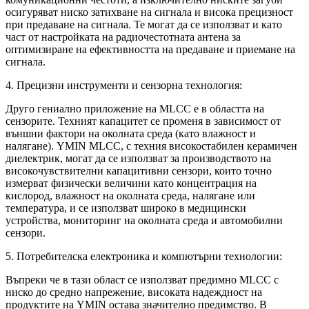
осигуряват ниско затихване на сигнала и висока прецизност
при предаване на сигнала. Те могат да се използват и като
част от настройката на радиочестотната антена за
оптимизиране на ефективността на предаване и приемане на
сигнала.
4. Прецизни инструменти и сензорна технология:
Друго гениално приложение на MLCC е в областта на
сензорите. Техният капацитет се променя в зависимост от
външни фактори на околната среда (като влажност и
налягане). YMIN MLCC, с техния високостабилен керамичен
диелектрик, могат да се използват за производството на
високочувствителни капацитивни сензори, които точно
измерват физически величини като концентрация на
кислород, влажност на околната среда, налягане или
температура, и се използват широко в медицински
устройства, мониторинг на околната среда и автомобилни
сензори.
5. Потребителска електроника и компютърни технологии:
Въпреки че в тази област се използват предимно MLCC с
ниско до средно напрежение, високата надеждност на
продуктите на YMIN остава значително предимство. В