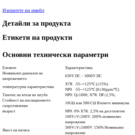
Изпратете ни имейл
Детайли за продукта
Етикети на продукти
Основни технически параметри
Елемент
Характеристика
Номинален диапазон на
630V DC – 3000V DC
напрежението
X7R
-55--+125℃ (±15%)
температурна характеристика
NP0
-55--+125℃ (0±30ppm/℃)
Тангенс на ъгъла на загуба
NP0: Q≥1000; X7R: DF≤2,5%;
Стойност на изолационното
10GΩ или 500/CΩ Вземете минимума
съпротивление
възраст
NP0: 0% X7R: 2,5% на десетилетие
100V≤V≤500V: 200% номинално
напрежение
500V≤V≤1000V: 150% Номинално
Якост на натиск
напрежение