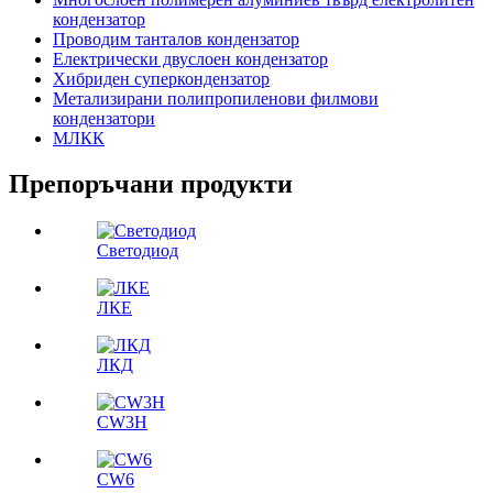
кондензатор
Проводим танталов кондензатор
Електрически двуслоен кондензатор
Хибриден суперкондензатор
Метализирани полипропиленови филмови
кондензатори
МЛКК
Препоръчани продукти
Светодиод
ЛКЕ
ЛКД
CW3H
CW6