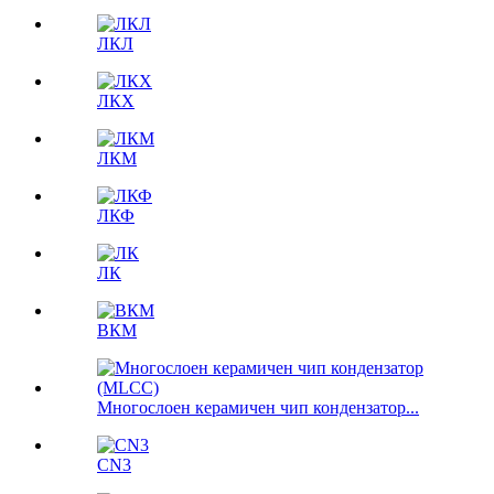
ЛКЛ
ЛКX
ЛКМ
ЛКФ
ЛК
ВКМ
Многослоен керамичен чип кондензатор...
CN3