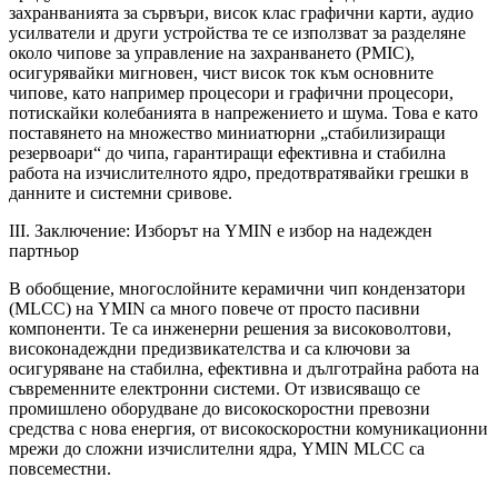
захранванията за сървъри, висок клас графични карти, аудио
усилватели и други устройства те се използват за разделяне
около чипове за управление на захранването (PMIC),
осигурявайки мигновен, чист висок ток към основните
чипове, като например процесори и графични процесори,
потискайки колебанията в напрежението и шума. Това е като
поставянето на множество миниатюрни „стабилизиращи
резервоари“ до чипа, гарантиращи ефективна и стабилна
работа на изчислителното ядро, предотвратявайки грешки в
данните и системни сривове.
III. Заключение: Изборът на YMIN е избор на надежден
партньор
В обобщение, многослойните керамични чип кондензатори
(MLCC) на YMIN са много повече от просто пасивни
компоненти. Те са инженерни решения за високоволтови,
високонадеждни предизвикателства и са ключови за
осигуряване на стабилна, ефективна и дълготрайна работа на
съвременните електронни системи. От извисяващо се
промишлено оборудване до високоскоростни превозни
средства с нова енергия, от високоскоростни комуникационни
мрежи до сложни изчислителни ядра, YMIN MLCC са
повсеместни.