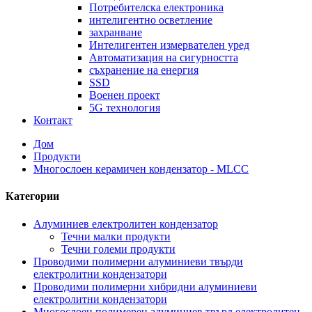
Потребителска електроника
интелигентно осветление
захранване
Интелигентен измервателен уред
Автоматизация на сигурността
съхранение на енергия
SSD
Военен проект
5G технология
Контакт
Дом
Продукти
Многослоен керамичен кондензатор - MLCC
Категории
Алуминиев електролитен кондензатор
Течни малки продукти
Течни големи продукти
Проводими полимерни алуминиеви твърди
електролитни кондензатори
Проводими полимерни хибридни алуминиеви
електролитни кондензатори
Многослоен полимерен алуминиев твърд електролитен