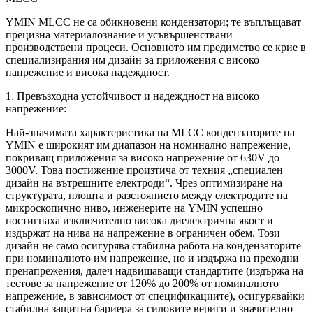
YMIN MLCC не са обикновени кондензатори; те въплъщават
прецизна материалознание и усъвършенствани
производствени процеси. Основното им предимство се крие в
специализирания им дизайн за приложения с високо
напрежение и висока надеждност.
1. Превъзходна устойчивост и надеждност на високо
напрежение:
Най-значимата характеристика на MLCC кондензаторите на
YMIN е широкият им диапазон на номинално напрежение,
покриващ приложения за високо напрежение от 630V до
3000V. Това постижение произтича от техния „специален
дизайн на вътрешните електроди“. Чрез оптимизиране на
структурата, площта и разстоянието между електродите на
микроскопично ниво, инженерите на YMIN успешно
постигнаха изключително висока диелектрична якост и
издържат на нива на напрежение в ограничен обем. Този
дизайн не само осигурява стабилна работа на кондензаторите
при номиналното им напрежение, но и издържа на преходни
пренапрежения, далеч надвишаващи стандартите (издържа на
тестове за напрежение от 120% до 200% от номиналното
напрежение, в зависимост от спецификациите), осигурявайки
стабилна защитна бариера за силовите вериги и значително