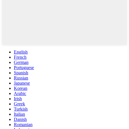
English
French
German
Portuguese
Spanish
Russian
Japanese
Korean
Arabic
Irish
Greek
Turkish
Italian
Danish
Romanian