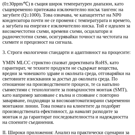
(0±30ppm/℃) в същия широк температурен диапазон, като
същевременно притежава изключително нисък тангенс на
загубите (Q≥1000). Това означава, че капацитетът на NP0
кондензатора почти не се променя с температурата и времето,
а загубата на енергия е изключително ниска. Той е идеален за
високочестотни схеми, времеви схеми, осцилатори и
радиочестотни схеми, осигурявайки точност на честотата на
схемите и прецизност на сигнала.
3. Строги екологични стандарти и адаптивност на процесите:
YMIN MLCC стриктно спазват директивата RoHS, като
гарантират, че техните продукти не съдържат вещества,
вредни за човешкото здраве и околната среда, отговаряйки на
световните изисквания за достъп до околната среда. По
отношение на производствените процеси, те са напълно
съвместими с технологиите за повърхностен монтаж (SMT),
като например запояване с вълна и спояване с повторно
заваряване, подходящи за високоавтоматизирани съвременни
монтажни линии. Това помага на клиентите да подобрят
производствената ефективност, да намалят разходите за
монтаж и да гарантират последователността и надеждността
на споените съединения.
II. Широки приложения: Анализ на практически сценарии за