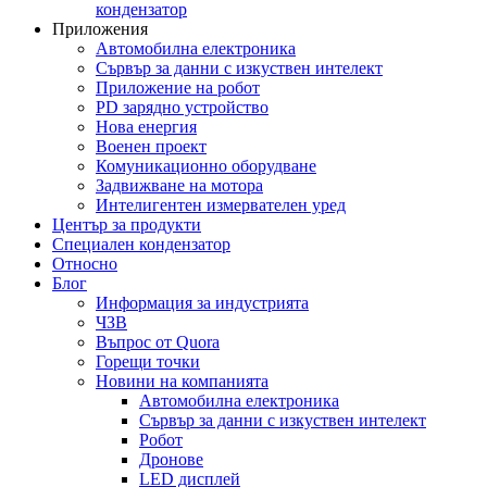
кондензатор
Приложения
Автомобилна електроника
Сървър за данни с изкуствен интелект
Приложение на робот
PD зарядно устройство
Нова енергия
Военен проект
Комуникационно оборудване
Задвижване на мотора
Интелигентен измервателен уред
Център за продукти
Специален кондензатор
Относно
Блог
Информация за индустрията
ЧЗВ
Въпрос от Quora
Горещи точки
Новини на компанията
Автомобилна електроника
Сървър за данни с изкуствен интелект
Робот
Дронове
LED дисплей