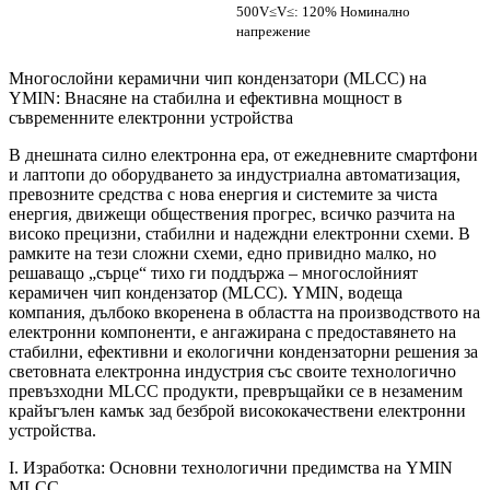
500V≤V≤: 120% Номинално
напрежение
Многослойни керамични чип кондензатори (MLCC) на
YMIN: Внасяне на стабилна и ефективна мощност в
съвременните електронни устройства
В днешната силно електронна ера, от ежедневните смартфони
и лаптопи до оборудването за индустриална автоматизация,
превозните средства с нова енергия и системите за чиста
енергия, движещи обществения прогрес, всичко разчита на
високо прецизни, стабилни и надеждни електронни схеми. В
рамките на тези сложни схеми, едно привидно малко, но
решаващо „сърце“ тихо ги поддържа – многослойният
керамичен чип кондензатор (MLCC). YMIN, водеща
компания, дълбоко вкоренена в областта на производството на
електронни компоненти, е ангажирана с предоставянето на
стабилни, ефективни и екологични кондензаторни решения за
световната електронна индустрия със своите технологично
превъзходни MLCC продукти, превръщайки се в незаменим
крайъгълен камък зад безброй висококачествени електронни
устройства.
I. Изработка: Основни технологични предимства на YMIN
MLCC