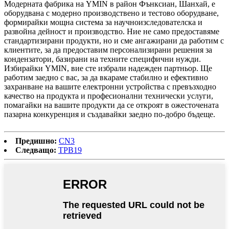
Модерната фабрика на YMIN в район Фънксиан, Шанхай, е
оборудвана с модерно производствено и тестово оборудване,
формирайки мощна система за научноизследователска и
развойна дейност и производство. Ние не само предоставяме
стандартизирани продукти, но и сме ангажирани да работим с
клиентите, за да предоставим персонализирани решения за
кондензатори, базирани на техните специфични нужди.
Избирайки YMIN, вие сте избрали надежден партньор. Ще
работим заедно с вас, за да вкараме стабилно и ефективно
захранване на вашите електронни устройства с превъзходно
качество на продукта и професионални технически услуги,
помагайки на вашите продукти да се откроят в ожесточената
пазарна конкуренция и създавайки заедно по-добро бъдеще.
Предишно:
CN3
Следващо:
TPB19