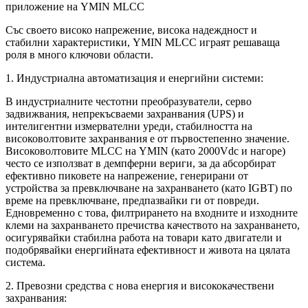
приложение на YMIN MLCC
Със своето високо напрежение, висока надеждност и
стабилни характеристики, YMIN MLCC играят решаваща
роля в много ключови области.
1. Индустриална автоматизация и енергийни системи:
В индустриалните честотни преобразуватели, серво
задвижвания, непрекъсваеми захранвания (UPS) и
интелигентни измервателни уреди, стабилността на
високоволтовите захранвания е от първостепенно значение.
Високоволтовите MLCC на YMIN (като 2000Vdc и нагоре)
често се използват в демпферни вериги, за да абсорбират
ефективно пиковете на напрежение, генерирани от
устройства за превключване на захранването (като IGBT) по
време на превключване, предпазвайки ги от повреди.
Едновременно с това, филтрирането на входните и изходните
клеми на захранването пречиства качеството на захранването,
осигурявайки стабилна работа на товари като двигатели и
подобрявайки енергийната ефективност и живота на цялата
система.
2. Превозни средства с нова енергия и висококачествени
захранвания: