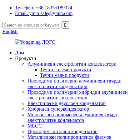
Телефон: +86 18355189974
Email: ymin-sale@ymin.com
English
Дом
Продукти
Алуминиеви електролитни кондензатори
Течни големи продукти
Течни малки продукти
Проводими полимерни алуминиеви твърди
електролитни кондензатори
Проводими полимерни хибридни алуминиеви
електролитни кондензатори
Електрически двуслоен кондензатор
Хибриден суперкондензатор
Многослоен полимерен алуминиев твърд
електролитен кондензатор
MLCC
Проводим танталов кондензатор
Метализиран полипропиленов филмов