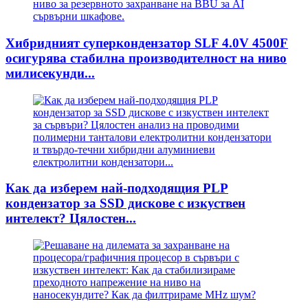
Хибридният суперкондензатор SLF 4.0V 4500F
осигурява стабилна производителност на ниво
милисекунди...
Как да изберем най-подходящия PLP
кондензатор за SSD дискове с изкуствен
интелект? Цялостен...