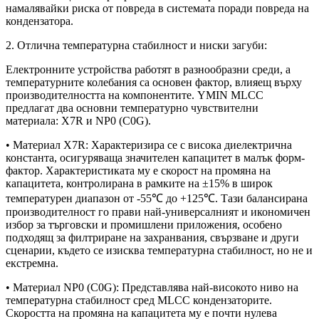
намалявайки риска от повреда в системата поради повреда на
кондензатора.
2. Отлична температурна стабилност и ниски загуби:
Електронните устройства работят в разнообразни среди, а
температурните колебания са основен фактор, влияещ върху
производителността на компонентите. YMIN MLCC
предлагат два основни температурно чувствителни
материала: X7R и NP0 (C0G).
• Материал X7R: Характеризира се с висока диелектрична
константа, осигуряваща значителен капацитет в малък форм-
фактор. Характеристиката му е скорост на промяна на
капацитета, контролирана в рамките на ±15% в широк
температурен диапазон от -55℃ до +125℃. Тази балансирана
производителност го прави най-универсалният и икономичен
избор за търговски и промишлени приложения, особено
подходящ за филтриране на захранвания, свързване и други
сценарии, където се изисква температурна стабилност, но не и
екстремна.
• Материал NP0 (C0G): Представлява най-високото ниво на
температурна стабилност сред MLCC кондензаторите.
Скоростта на промяна на капацитета му е почти нулева