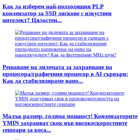
Как да изберем най-подходящия PLP
кондензатор за SSD дискове с изкуствен
интелект? Цялостен...
Решаване на дилемата за захранване на
процесора/графичния процесор в AI сървъри:
Как да стабилизираме нано...
Малък размер, голяма мощност! Кондензаторите
YMIN захранват скок във високоскоростните
сешоари за коса...