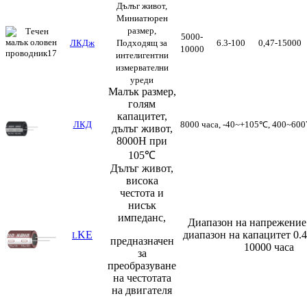
Дълъг живот,
Миниатюрен
размер,
5000-
ЛКДж
Подходящ за
6.3-100
0,47-15000
10000
интелигентни
измервателни
уреди
Малък размер,
голям
капацитет,
ЛКД
8000 часа, -40~+105℃, 400~600
дълъг живот,
8000H при
105℃
Дълъг живот,
висока
честота и
нисък
импеданс,
Диапазон на напрежение
KE
диапазон на капацитет 0.
L
предназначен
10000 часа
за
преобразуване
на честотата
на двигателя