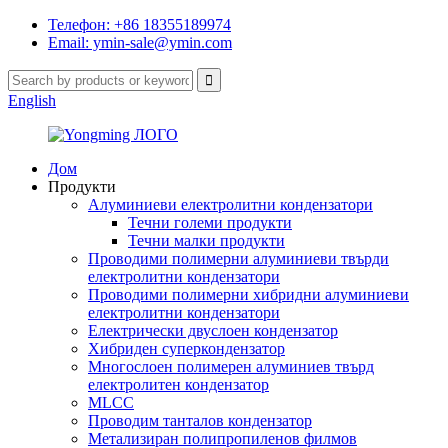
Телефон: +86 18355189974
Email: ymin-sale@ymin.com
English
Дом
Продукти
Алуминиеви електролитни кондензатори
Течни големи продукти
Течни малки продукти
Проводими полимерни алуминиеви твърди
електролитни кондензатори
Проводими полимерни хибридни алуминиеви
електролитни кондензатори
Електрически двуслоен кондензатор
Хибриден суперкондензатор
Многослоен полимерен алуминиев твърд
електролитен кондензатор
MLCC
Проводим танталов кондензатор
Метализиран полипропиленов филмов