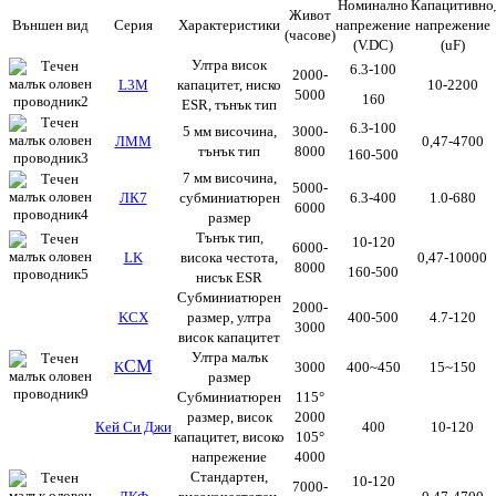
Номинално
Капацитивно
Живот
Външен вид
Серия
Характеристики
напрежение
напрежение
(часове)
(V.DC)
(uF)
Ултра висок
6.3-100
2000-
L3M
капацитет, ниско
10-2200
5000
160
ESR, тънък тип
6.3-100
5 мм височина,
3000-
ЛММ
0,47-4700
тънък тип
8000
160-500
7 мм височина,
5000-
ЛК7
субминиатюрен
6.3-400
1.0-680
6000
размер
Тънък тип,
10-120
6000-
LK
висока честота,
0,47-10000
8000
160-500
нисък ESR
Субминиатюрен
2000-
KCX
размер, ултра
400-500
4.7-120
3000
висок капацитет
Ултра малък
CM
K
3000
400~450
15~150
размер
Субминиатюрен
115°
размер, висок
2000
Кей Си Джи
400
10-120
капацитет, високо
105°
напрежение
4000
Стандартен,
10-120
7000-