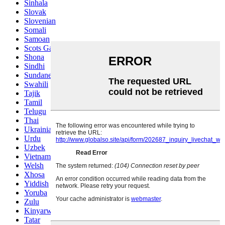
Sinhala
Slovak
Slovenian
Somali
Samoan
Scots Gaelic
Shona
Sindhi
Sundanese
Swahili
Tajik
Tamil
Telugu
Thai
Ukrainian
Urdu
Uzbek
Vietnamese
Welsh
Xhosa
Yiddish
Yoruba
Zulu
Kinyarwanda
Tatar