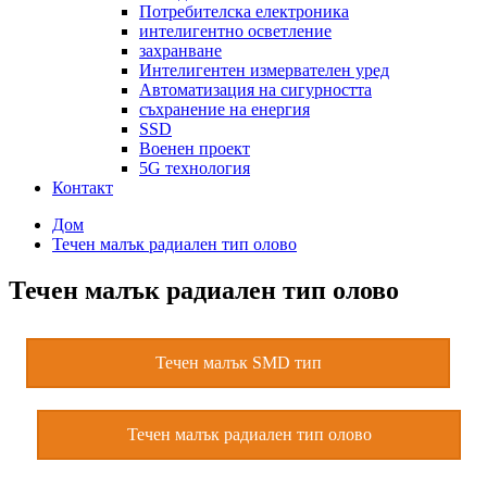
Потребителска електроника
интелигентно осветление
захранване
Интелигентен измервателен уред
Автоматизация на сигурността
съхранение на енергия
SSD
Военен проект
5G технология
Контакт
Дом
Течен малък радиален тип олово
Течен малък радиален тип олово
Течен малък SMD тип
Течен малък радиален тип олово