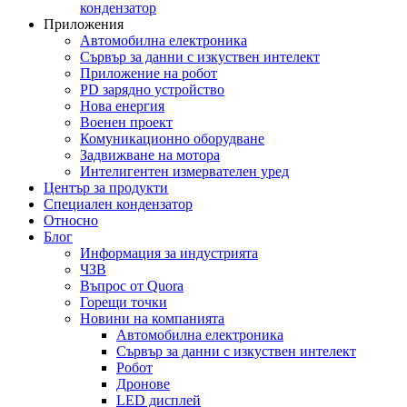
кондензатор
Приложения
Автомобилна електроника
Сървър за данни с изкуствен интелект
Приложение на робот
PD зарядно устройство
Нова енергия
Военен проект
Комуникационно оборудване
Задвижване на мотора
Интелигентен измервателен уред
Център за продукти
Специален кондензатор
Относно
Блог
Информация за индустрията
ЧЗВ
Въпрос от Quora
Горещи точки
Новини на компанията
Автомобилна електроника
Сървър за данни с изкуствен интелект
Робот
Дронове
LED дисплей