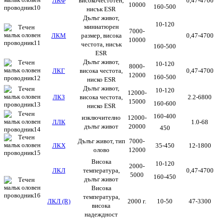
ЛКФ
високочестотен,
0,47-4700
10000
160-500
нисък ESR
Дълъг живот,
10-120
миниатюрен
7000-
ЛКМ
размер, висока
0,47-4700
10000
честота, нисък
160-500
ESR
Дълъг живот,
10-120
8000-
ЛКГ
висока честота,
0,47-4700
12000
160-500
ниско ESR
Дълъг живот,
10-120
12000-
ЛКЗ
висока честота,
2.2-6800
15000
160-600
ниско ESR
160-400
изключително
12000-
ЛЛК
1.0-68
дълъг живот
20000
450
Дълъг живот, тип
7000-
ЛКX
35-450
12-1800
олово
12000
Висока
10-120
2000-
ЛКЛ
температура,
0,47-4700
5000
160-450
дълъг живот
Висока
температура,
ЛКЛ (R)
2000 г.
10-50
47-3300
висока
надеждност