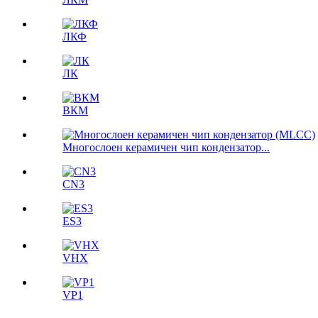
ЛКФ
ЛК
ВКМ
Многослоен керамичен чип кондензатор...
CN3
ES3
VHX
VP1