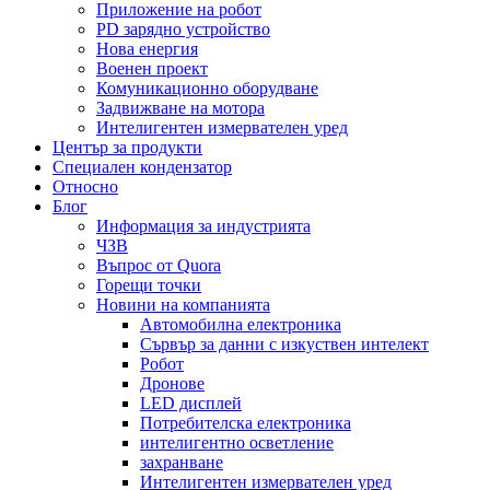
Приложение на робот
PD зарядно устройство
Нова енергия
Военен проект
Комуникационно оборудване
Задвижване на мотора
Интелигентен измервателен уред
Център за продукти
Специален кондензатор
Относно
Блог
Информация за индустрията
ЧЗВ
Въпрос от Quora
Горещи точки
Новини на компанията
Автомобилна електроника
Сървър за данни с изкуствен интелект
Робот
Дронове
LED дисплей
Потребителска електроника
интелигентно осветление
захранване
Интелигентен измервателен уред