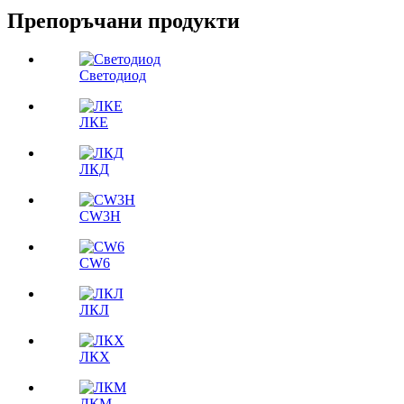
Препоръчани продукти
Светодиод
ЛКЕ
ЛКД
CW3H
CW6
ЛКЛ
ЛКX
ЛКМ