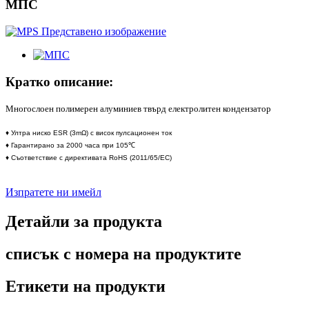
МПС
Кратко описание:
Многослоен полимерен алуминиев твърд електролитен кондензатор
♦ Ултра ниско ESR (3mΩ) с висок пулсационен ток
♦ Гарантирано за 2000 часа при 105℃
♦ Съответствие с директивата RoHS (2011/65/ЕС)
Изпратете ни имейл
Детайли за продукта
списък с номера на продуктите
Етикети на продукти