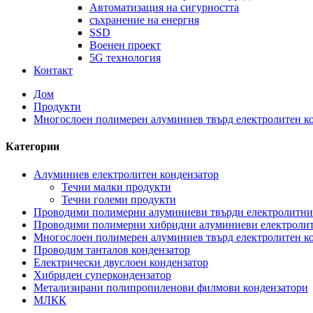
Автоматизация на сигурността
съхранение на енергия
SSD
Военен проект
5G технология
Контакт
Дом
Продукти
Многослоен полимерен алуминиев твърд електролитен к
Категории
Алуминиев електролитен кондензатор
Течни малки продукти
Течни големи продукти
Проводими полимерни алуминиеви твърди електролитни
Проводими полимерни хибридни алуминиеви електролит
Многослоен полимерен алуминиев твърд електролитен к
Проводим танталов кондензатор
Електрически двуслоен кондензатор
Хибриден суперкондензатор
Метализирани полипропиленови филмови кондензатори
МЛКК