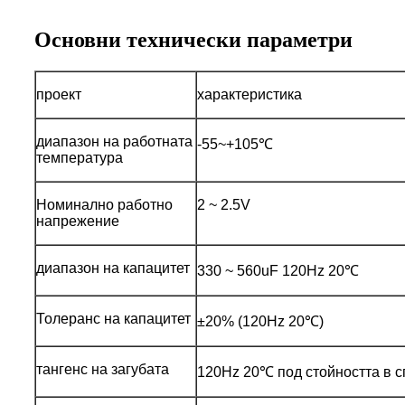
Основни технически параметри
проект
характеристика
диапазон на работната
-55~+105℃
температура
Номинално работно
2 ~ 2.5V
напрежение
диапазон на капацитет
330 ~ 560uF 120Hz 20℃
Толеранс на капацитет
±20% (120Hz 20℃)
тангенс на загубата
120Hz 20℃ под стойността в с