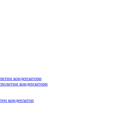
литни кондензатори
ролитни кондензатори
тен кондензатор