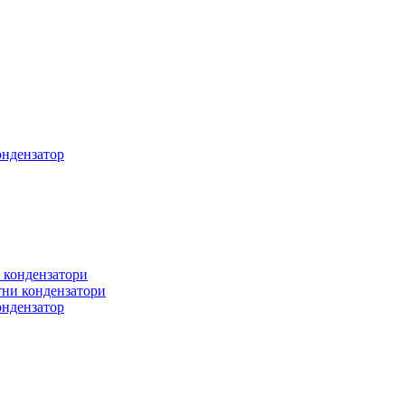
ондензатор
 кондензатори
ни кондензатори
ондензатор