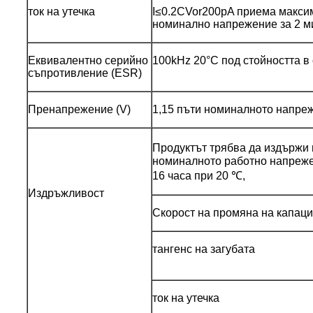
ток на утечка
I≤0.2CVor200pA приема максим
номинално напрежение за 2 м
Еквивалентно серийно
100kHz 20°C под стойността в
съпротивление (ESR)
Пренапрежение (V)
1,15 пъти номиналното напре
Продуктът трябва да издържи 
номиналното работно напреже
16 часа при 20 ℃,
Издръжливост
Скорост на промяна на капаци
тангенс на загубата
ток на утечка