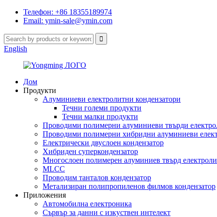
Телефон: +86 18355189974
Email: ymin-sale@ymin.com
English
Дом
Продукти
Алуминиеви електролитни кондензатори
Течни големи продукти
Течни малки продукти
Проводими полимерни алуминиеви твърди електро
Проводими полимерни хибридни алуминиеви елект
Електрически двуслоен кондензатор
Хибриден суперкондензатор
Многослоен полимерен алуминиев твърд електроли
MLCC
Проводим танталов кондензатор
Метализиран полипропиленов филмов кондензатор
Приложения
Автомобилна електроника
Сървър за данни с изкуствен интелект