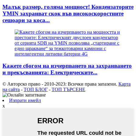
Малък размер, голяма мощност! Кондензаторите
YMIN захранват скок във високоскоростните
сешоари за коса...
Кажете сбогом на изчерпването на захранването
и прекъсванията: Електрическите...
© Авторско право - 2010-2023: Всички права запазени.
Карта
на сайта
-
ТОП БЛОГ
-
ТОП ТЪРСЕНЕ
Изпрати имейл
x