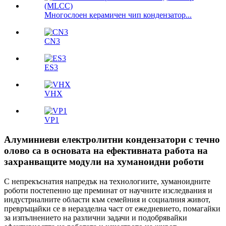
Многослоен керамичен чип кондензатор...
CN3
ES3
VHX
VP1
Алуминиеви електролитни кондензатори с течно
олово са в основата на ефективната работа на
захранващите модули на хуманоидни роботи
С непрекъснатия напредък на технологиите, хуманоидните
роботи постепенно ще преминат от научните изследвания и
индустриалните области към семейния и социалния живот,
превръщайки се в неразделна част от ежедневието, помагайки
за изпълнението на различни задачи и подобрявайки