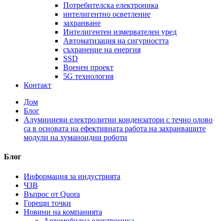
Потребителска електроника
интелигентно осветление
захранване
Интелигентен измервателен уред
Автоматизация на сигурността
съхранение на енергия
SSD
Военен проект
5G технология
Контакт
Дом
Блог
Алуминиеви електролитни кондензатори с течно олово
са в основата на ефективната работа на захранващите
модули на хуманоидни роботи
Блог
Информация за индустрията
ЧЗВ
Въпрос от Quora
Горещи точки
Новини на компанията
Автомобилна електроника