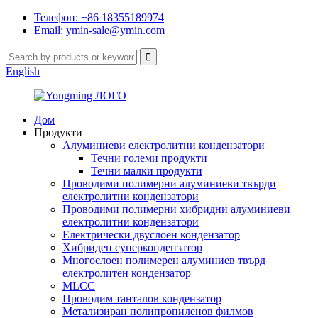
Телефон: +86 18355189974
Email: ymin-sale@ymin.com
English
Дом
Продукти
Алуминиеви електролитни кондензатори
Течни големи продукти
Течни малки продукти
Проводими полимерни алуминиеви твърди
електролитни кондензатори
Проводими полимерни хибридни алуминиеви
електролитни кондензатори
Електрически двуслоен кондензатор
Хибриден суперкондензатор
Многослоен полимерен алуминиев твърд
електролитен кондензатор
MLCC
Проводим танталов кондензатор
Метализиран полипропиленов филмов