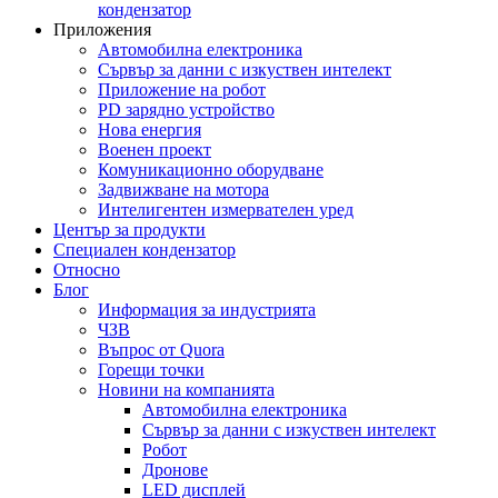
кондензатор
Приложения
Автомобилна електроника
Сървър за данни с изкуствен интелект
Приложение на робот
PD зарядно устройство
Нова енергия
Военен проект
Комуникационно оборудване
Задвижване на мотора
Интелигентен измервателен уред
Център за продукти
Специален кондензатор
Относно
Блог
Информация за индустрията
ЧЗВ
Въпрос от Quora
Горещи точки
Новини на компанията
Автомобилна електроника
Сървър за данни с изкуствен интелект
Робот
Дронове
LED дисплей