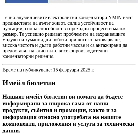
Течно-алуминиевите електролитни кондензатори YMIN имат
предимствата на дълъг живот, силна устойчивост на
пулсации, силна способност за преходни процеси и малък
размер. Те успешно решават проблемите на захранващите
модули на хуманоидни роботи при високо натоварване,
висока честота и дълги работни часове и са ангажирани да
предоставят на клиентите високопроизводителни
кондензаторни решения.
Време на публикуване: 15 февруари 2025 г.
Имейл бюлетин
Нашият имейл бюлетин ви помага да бъдете
информирани за широка гама от наши
продукти, събития и промоции, както и за
информация относно употребата на нашите
компоненти, приложения и услуги за технически
данни.