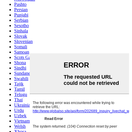
Pashto
Persian
Punjabi
Serbian
Sesotho
Sinhala
Slovak
Slovenian
Somali
Samoan
Scots Gaelic
Shona
Sindhi
Sundanese
Swahili
Tajik
Tamil
Telugu
Thai
Ukrainian
Urdu
Uzbek
Vietnamese
Welsh
Xhosa