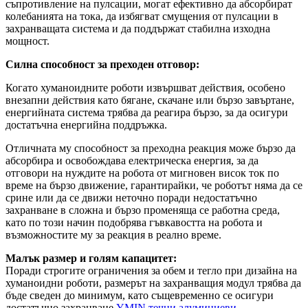
съпротивление на пулсации, могат ефективно да абсорбират
колебанията на тока, да избягват смущения от пулсации в
захранващата система и да поддържат стабилна изходна
мощност.
Силна способност за преходен отговор:
Когато хуманоидните роботи извършват действия, особено
внезапни действия като бягане, скачане или бързо завъртане,
енергийната система трябва да реагира бързо, за да осигури
достатъчна енергийна поддръжка.
Отличната му способност за преходна реакция може бързо да
абсорбира и освобождава електрическа енергия, за да
отговори на нуждите на робота от мигновен висок ток по
време на бързо движение, гарантирайки, че роботът няма да се
срине или да се движи неточно поради недостатъчно
захранване в сложна и бързо променяща се работна среда,
като по този начин подобрява гъвкавостта на робота и
възможностите му за реакция в реално време.
Малък размер и голям капацитет:
Поради строгите ограничения за обем и тегло при дизайна на
хуманоидни роботи, размерът на захранващия модул трябва да
бъде сведен до минимум, като същевременно се осигури
достатъчно захранване.
YMIN течни алуминиеви