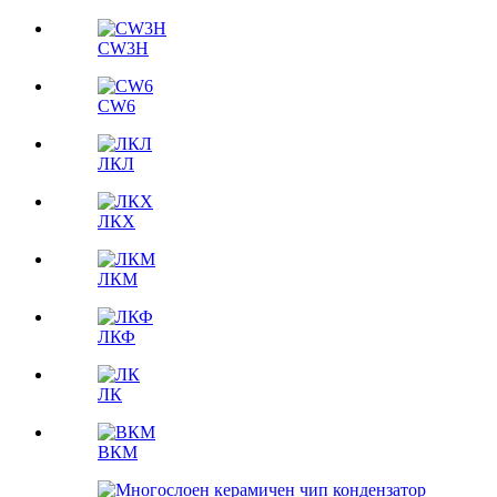
CW3H
CW6
ЛКЛ
ЛКX
ЛКМ
ЛКФ
ЛК
ВКМ