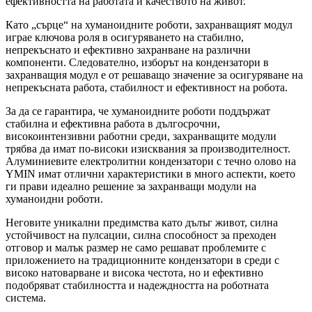
ефективността на работата и качеството на живот.
Като „сърце“ на хуманоидните роботи, захранващият модул
играе ключова роля в осигуряването на стабилно,
непрекъснато и ефективно захранване на различни
компоненти. Следователно, изборът на кондензатори в
захранващия модул е ​​от решаващо значение за осигуряване на
непрекъсната работа, стабилност и ефективност на робота.
За да се гарантира, че хуманоидните роботи поддържат
стабилна и ефективна работа в дългосрочни,
високоинтензивни работни среди, захранващите модули
трябва да имат по-високи изисквания за производителност.
Алуминиевите електролитни кондензатори с течно олово на
YMIN имат отлични характеристики в много аспекти, което
ги прави идеално решение за захранващи модули на
хуманоидни роботи.
Неговите уникални предимства като дълъг живот, силна
устойчивост на пулсации, силна способност за преходен
отговор и малък размер не само решават проблемите с
приложението на традиционните кондензатори в среди с
високо натоварване и висока честота, но и ефективно
подобряват стабилността и надеждността на роботната
система.