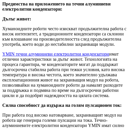
Предимства на приложението на течни алуминиеви
електролитни кондензатори:
Дълъг живот:
Хуманоидните роботи често изискват продължителна работа с
висок интензитет, а традиционните кондензатори са склонни
към влошаване на производителността след продължителна
употреба, което води до нестабилни захранващи модули.
YMIN течни алуминиеви електролитни кондензатори
имат
отлични характеристики за дълъг живот. Технологията на
процеса гарантира, че кондензаторите могат да поддържат
дългосрочна стабилна работа при тежки условия, като висока
температура и висока честота, което значително удължава
експлоатационния живот на захранващия модул на робота,
позволявайки на хуманоидните роботи да намалят разходите
за поддръжка и подмяна по време на дългосрочни работни
цикли и да подобрят надеждността на цялата система.
Силна способност да издържа на голям пулсационен ток:
При работа под високо натоварване, захранващият модул на
робота ще генерира големи пулсации на тока. Течно-
алуминиевите електролитни кондензатори YMIN имат силно