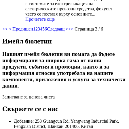
в системите за електрификация на
електрическите превозни средства, фокусът
често се поставя върху основните...
Прочетете още
<<
< Предишен
1
2
3
4
5
6
Следващ >
>>
Страница 3 / 6
Имейл бюлетин
Нашият имейл бюлетин ви помага да бъдете
информирани за широка гама от наши
продукти, събития и промоции, както и за
информация относно употребата на нашите
компоненти, приложения и услуги за технически
данни.
Запитване за ценова листа
Свържете се с нас
Добавяне: 258 Guangcun Rd, Yangwang Industrial Park,
Fengxian District, Шанхай 201406, Китай