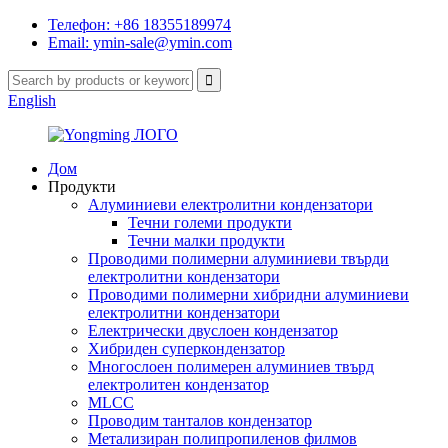
Телефон: +86 18355189974
Email: ymin-sale@ymin.com
English
Дом
Продукти
Алуминиеви електролитни кондензатори
Течни големи продукти
Течни малки продукти
Проводими полимерни алуминиеви твърди
електролитни кондензатори
Проводими полимерни хибридни алуминиеви
електролитни кондензатори
Електрически двуслоен кондензатор
Хибриден суперкондензатор
Многослоен полимерен алуминиев твърд
електролитен кондензатор
MLCC
Проводим танталов кондензатор
Метализиран полипропиленов филмов