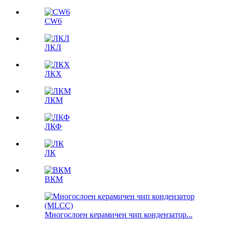
CW6
ЛКЛ
ЛКX
ЛКМ
ЛКФ
ЛК
ВКМ
Многослоен керамичен чип кондензатор...