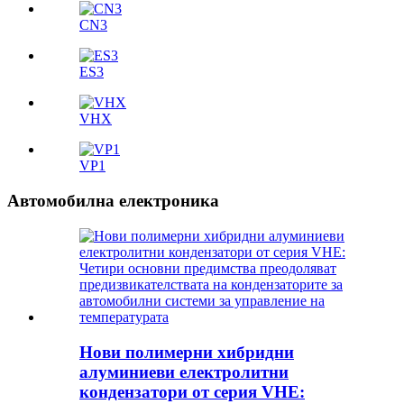
CN3
ES3
VHX
VP1
Автомобилна електроника
Нови полимерни хибридни
алуминиеви електролитни
кондензатори от серия VHE: