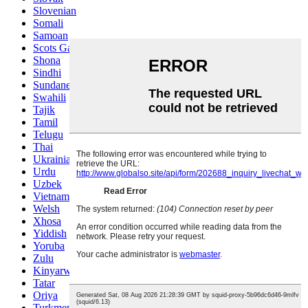
Slovenian
Somali
Samoan
Scots Gaelic
Shona
Sindhi
Sundanese
Swahili
Tajik
Tamil
Telugu
Thai
Ukrainian
Urdu
Uzbek
Vietnamese
Welsh
Xhosa
Yiddish
Yoruba
Zulu
Kinyarwanda
Tatar
Oriya
Turkmen