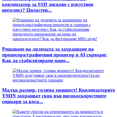
кондензатор за SSD дискове с изкуствен
интелект? Цялостен...
Решаване на дилемата за захранване на
процесора/графичния процесор в AI сървъри:
Как да стабилизираме нано...
Малък размер, голяма мощност! Кондензаторите
YMIN захранват скок във високоскоростните
сешоари за коса...