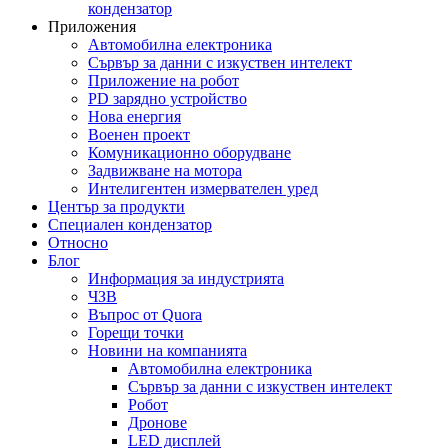
кондензатор
Приложения
Автомобилна електроника
Сървър за данни с изкуствен интелект
Приложение на робот
PD зарядно устройство
Нова енергия
Военен проект
Комуникационно оборудване
Задвижване на мотора
Интелигентен измервателен уред
Център за продукти
Специален кондензатор
Относно
Блог
Информация за индустрията
ЧЗВ
Въпрос от Quora
Горещи точки
Новини на компанията
Автомобилна електроника
Сървър за данни с изкуствен интелект
Робот
Дронове
LED дисплей