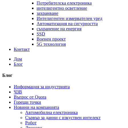
Потребителска електроника
интелигентно осветление
захранване
Интелигентен измервателен уред
Автоматизация на сигурността
съхранение на енергия
SSD
Военен проект
5G технология
Контакт
Дом
Блог
Блог
Информация за индустрията
ЧЗВ
Въпрос от Quora
Горещи точки
Новини на компанията
Автомобилна електроника
Сървър за данни с изкуствен интелект
Робот
Дронове